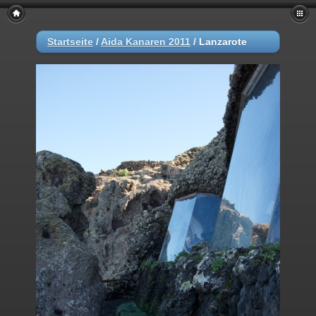
Startseite
/
Aida Kanaren 2011
/
Lanzarote