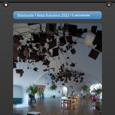
Startseite
/
Aida Kanaren 2011
/
Lanzarote