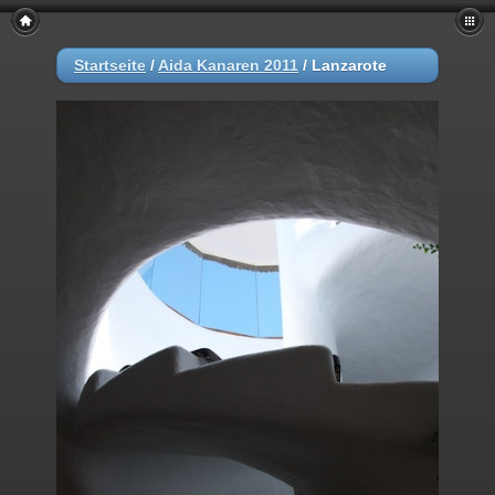
Startseite
/
Aida Kanaren 2011
/
Lanzarote