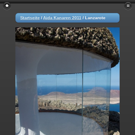
Startseite
/
Aida Kanaren 2011
/
Lanzarote