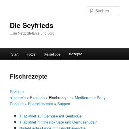
Zum
primären
Such
Inhalt
springen
Die Seyfrieds
…im Netz: Stefanie und Jörg
Hauptmenü
Rezepte
Start
Fotos
Reisetipps
Fischrezepte
Rezepte
allgemein
»
Exotisch
» Fischrezepte »
Mediterran
»
Party-
Rezepte
»
Spargelrezepte
»
Suppen
Tilapiafilet auf Gemüse mit Senfsoße
Tilapiafilet mit Pestokruste und Gemüsenudeln
Nudel-Lachspfanne mit Frischkäsesoße