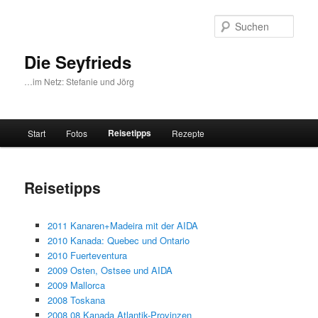
Zum
primären
Such
Inhalt
springen
Die Seyfrieds
…im Netz: Stefanie und Jörg
Hauptmenü
Reisetipps
Start
Fotos
Rezepte
Reisetipps
2011 Kanaren+Madeira mit der AIDA
2010 Kanada: Quebec und Ontario
2010 Fuerteventura
2009 Osten, Ostsee und AIDA
2009 Mallorca
2008 Toskana
2008 08 Kanada Atlantik-Provinzen