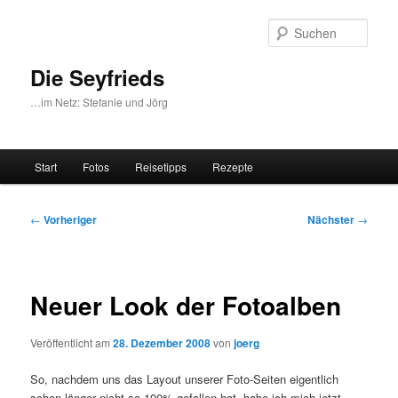
Zum
primären
Such
Inhalt
springen
Die Seyfrieds
…im Netz: Stefanie und Jörg
Hauptmenü
Start
Fotos
Reisetipps
Rezepte
Beitragsnavigation
←
Vorheriger
Nächster
→
Neuer Look der Fotoalben
Veröffentlicht am
28. Dezember 2008
von
joerg
So, nachdem uns das Layout unserer Foto-Seiten eigentlich
schon länger nicht so 100% gefallen hat, habe ich mich jetzt