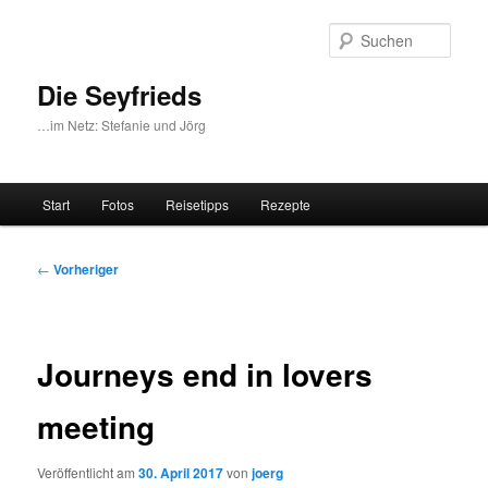
Zum
primären
Such
Inhalt
springen
Die Seyfrieds
…im Netz: Stefanie und Jörg
Hauptmenü
Start
Fotos
Reisetipps
Rezepte
Beitragsnavigation
←
Vorheriger
Journeys end in lovers
meeting
Veröffentlicht am
30. April 2017
von
joerg