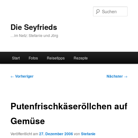
Zum
primären
Such
Inhalt
springen
Die Seyfrieds
…im Netz: Stefanie und Jörg
Hauptmenü
Start
Fotos
Reisetipps
Rezepte
Beitragsnavigation
←
Vorheriger
Nächster
→
Putenfrischkäseröllchen auf
Gemüse
Veröffentlicht am
27. Dezember 2006
von
Stefanie