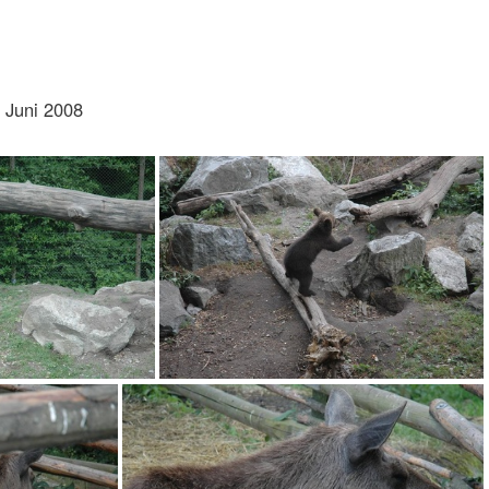
 Juni 2008
kholm
Stockholm