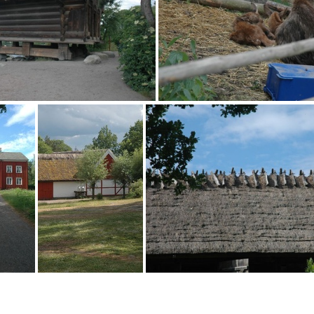
Stockholm
Stockholm