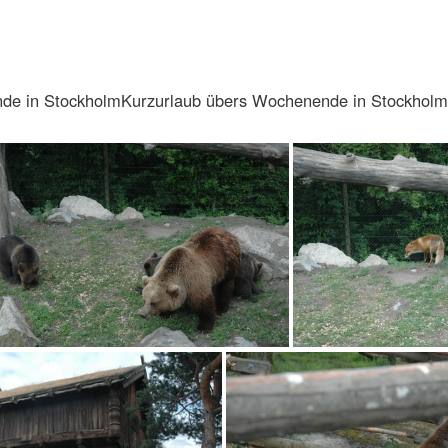
de in Stockholm
Kurzurlaub übers Wochenende in Stockholm
Stockholm
Stoc