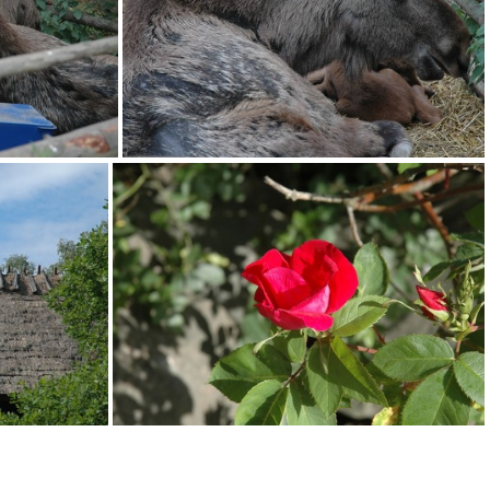
Stockholm