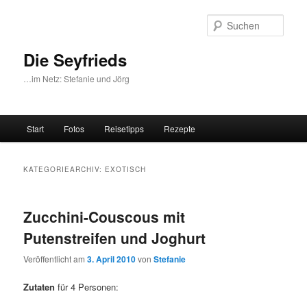
Zum
Zum
primären
sekundären
Such
Inhalt
Inhalt
springen
springen
Die Seyfrieds
…im Netz: Stefanie und Jörg
Hauptmenü
Start
Fotos
Reisetipps
Rezepte
KATEGORIEARCHIV:
EXOTISCH
Zucchini-Couscous mit
Putenstreifen und Joghurt
Veröffentlicht am
3. April 2010
von
Stefanie
Zutaten
für 4 Personen: