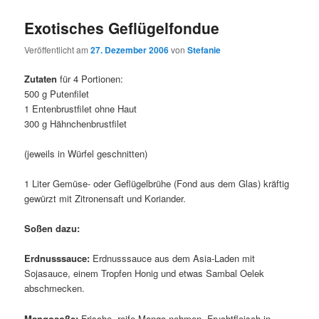
Exotisches Geflügelfondue
Veröffentlicht am
27. Dezember 2006
von
Stefanie
Zutaten
für 4 Portionen:
500 g Putenfilet
1 Entenbrustfilet ohne Haut
300 g Hähnchenbrustfilet
(jeweils in Würfel geschnitten)
1 Liter Gemüse- oder Geflügelbrühe (Fond aus dem Glas) kräftig
gewürzt mit Zitronensaft und Koriander.
Soßen dazu:
Erdnusssauce:
Erdnusssauce aus dem Asia-Laden mit
Sojasauce, einem Tropfen Honig und etwas Sambal Oelek
abschmecken.
Mangosoße:
Frische, reife Mango nehmen, Fruchtfleisch in